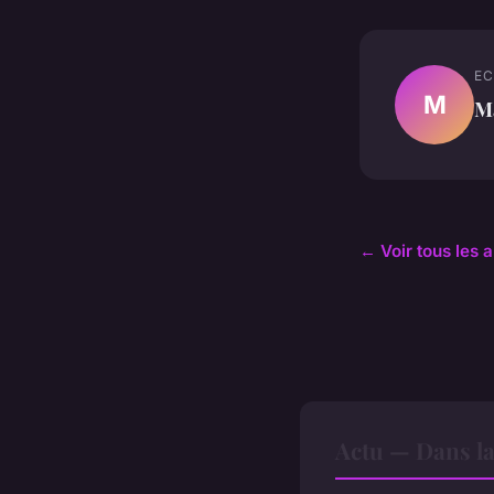
EC
M
M
← Voir tous les a
Actu — Dans l