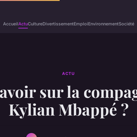
Accueil
Actu
Culture
Divertissement
Emploi
Environnement
Société
ACTU
avoir sur la compa
Kylian Mbappé ?