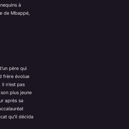
nnequins à
mie de Mbappé,
d’un père qui
d frère évolue
il n’est pas
 son plus jeune
ur après sa
accalauréat
cat qu’il décida