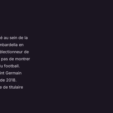
é au sein de la
ambardella en
électionneur de
e pas de montrer
du football.
aint Germain
nde 2018.
 de titulaire