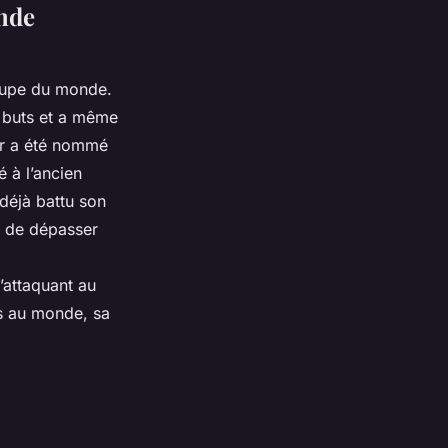
onde
coupe du monde.
 4 buts et a même
eur a été nommé
é à l’ancien
déjà battu son
he de dépasser
’attaquant au
rs au monde, sa