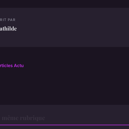
RIT PAR
athilde
rticles Actu
a même rubrique