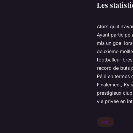
Les statis
Alors qu’il n’av
Ayant participé 
mis un goal lors
deuxième meilleu
footballeur bré
record de buts p
Pélé en termes 
Finalement, Kyli
prestigieux club
vie privée en in
Actu