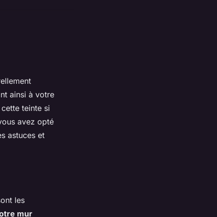
rellement
ant ainsi à votre
ette teinte si
 vous avez opté
s astuces et
ont les
otre mur