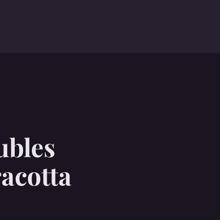
ubles
racotta