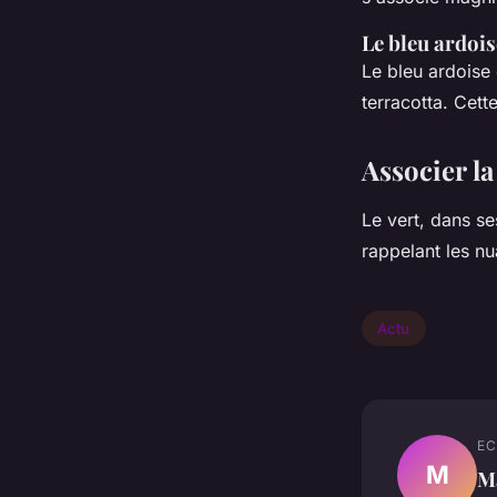
Le bleu ardois
Le bleu ardoise 
terracotta. Cett
Associer la
Le vert, dans se
rappelant les nu
Actu
EC
M
M