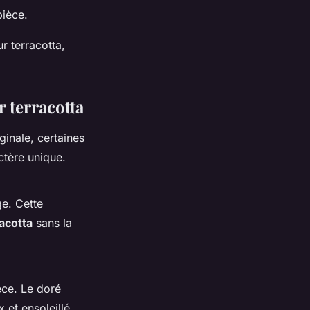
pièce.
r terracotta,
 terracotta
ginale, certaines
ctère unique.
ge. Cette
acotta
sans la
èce. Le doré
 et ensoleillé.