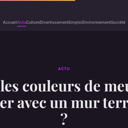
Accueil
Actu
Culture
Divertissement
Emploi
Environnement
Société
ACTU
les couleurs de me
er avec un mur ter
?