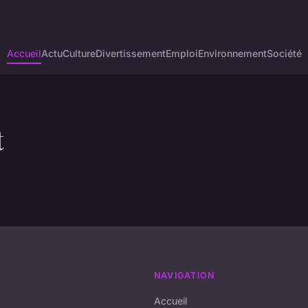
Accueil
Actu
Culture
Divertissement
Emploi
Environnement
Société
t
NAVIGATION
Accueil