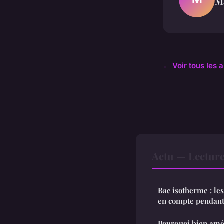
M
← Voir tous les a
Actu — Lectur
Bac isotherme : le
en compte pendant 
Pourquoi bien amé