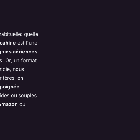
bituelle: quelle
cabine
est l'une
nies aériennes
s
. Or, un format
icle, nous
itères, en
poignée
gides ou souples,
Amazon
ou