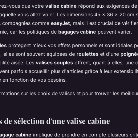
urez-vous que votre
valise cabine
répond aux exigences de
aquelle vous allez voler. Les dimensions 45 x 36 x 20 cm 
es compagnies comme
easyJet
, mais il est crucial de vérifi
e, car les politiques de
bagages cabine
peuvent varier.
des
protègent mieux vos effets personnels et sont idéales po
s, elles sont souvent équipées de
roulettes
et d'une
poigné
ilité aisée. Les
valises souples
offrent, quant à elles, une 
uvent parfois accueillir plus d'articles grâce à leur extensibil
e en fonction de vos besoins.
rmations sur les choix de valises et pour trouver les meilleu
s de sélection d'une valise cabine
agage cabine
implique de prendre en compte plusieurs critè