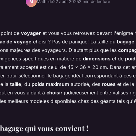
Mathilde
22 août 2025
2 min de lecture
M
e point de
voyager
et vous vous retrouvez devant l'énigme ha
ac de voyage
choisir? Pas de panique! La taille du
bagage 
ons majeures des voyageurs. D'autant plus que les
compag
xigences spécifiques en matière de
dimensions
et de
poid
ralement accepté est celui de 45 x 36 x 20 cm. Dans cet art
er pour sélectionner le bagage idéal correspondant à ces cr
de la
taille
, du
poids maximum
autorisé, des
roues
et de la
tout en vous aidant à
choisir
judicieusement entre valises ri
les meilleurs modèles disponibles chez des géants tels qu'
 bagage qui vous convient !