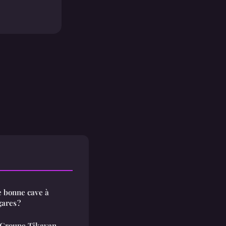
e bonne cave à
gares ?
 Groupe Tikayan