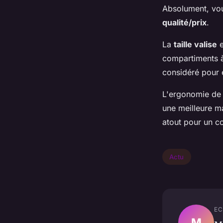
Absolument, vou
qualité/prix
.
La
taille valise
e
compartiments à
considéré pour 
L'ergonomie de
une meilleure m
atout pour un c
Actu
EC
M