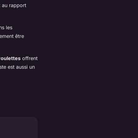
 au rapport
ns les
lement être
roulettes
offrent
ste est aussi un