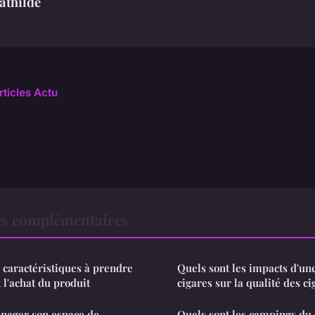
athilde
rticles Actu
es complémentaires
s caractéristiques à prendre
Quels sont les impacts d'un
l'achat du produit
cigares sur la qualité des ci
nager son espace de
Quels sont les campings du