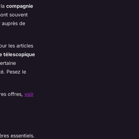
 la
compagnie
sont souvent
er auprès de
ur les articles
e télescopique
certaine
ité. Pesez le
res offres,
voir
res essentiels.