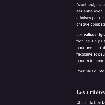
Avant tout, ass
aérienne
avec l
admises par d
chaque compagni
Les
valises rigi
fragiles. De plu
pour une maniab
flexibilité et pe
pour et le contr
Pour plus d'info
ceci
.
Les critère
Choisir le bon
b