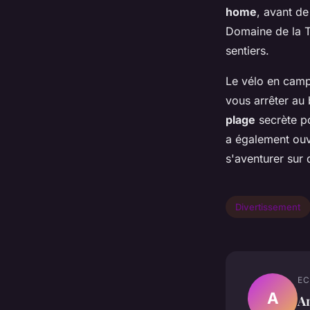
home
, avant de
Domaine de la To
sentiers.
Le vélo en campi
vous arrêter au
plage
secrète p
a également ouv
s'aventurer sur 
Divertissement
EC
A
A