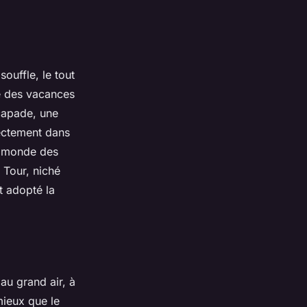
ouffle, le tout
e des vacances
capade, une
rectement dans
e monde des
 Tour, niché
t adopté la
u grand air, à
mieux que le