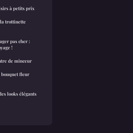
irs à petits prix
a trottinette
ager pas cher :
yage !
entre de minceur
e bouquet fleur
des looks élégants