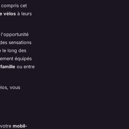
n compris cet
e vélos
à leurs
 l'opportunité
des sensations
e le long des
lement équipés
famille
ou entre
élos, vous
 votre
mobil-