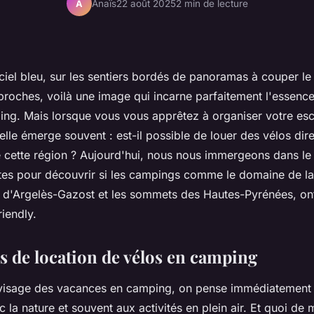
Anaïs
22 août 2025
2 min de lecture
A
ciel bleu, sur les sentiers bordés de panoramas à couper le s
proches, voilà une image qui incarne parfaitement l'essenc
ing. Mais lorsque vous vous apprêtez à organiser votre es
elle émerge souvent : est-il possible de louer des vélos di
 cette région ? Aujourd'hui, nous nous immergeons dans l
tes pour découvrir si les campings comme le domaine de la
es d'Argelès-Gazost et les sommets des Hautes-Pyrénées, on
iendly.
es de location de vélos en camping
visage des vacances en camping, on pense immédiatement a
c la nature et souvent aux activités en plein air. Et quoi de 