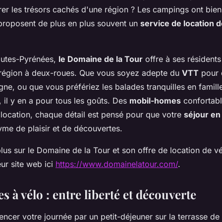
rer les trésors cachés d'une région ? Les campings ont bie
roposent de plus en plus souvent un
service de location d
utes-Pyrénées,
le Domaine de la Tour
offre à ses résidents
 région à deux-roues. Que vous soyez adepte du
VTT
pour 
ne, ou que vous préfériez les balades tranquilles en famill
, il y en a pour tous les goûts. Des
mobil-homes
confortab
 location, chaque détail est pensé pour que votre
séjour en 
yme de plaisir et de découvertes.
lus sur le Domaine de la Tour et son offre de location de v
eur site web ici
https://www.domainelatour.com/
.
s à vélo : entre liberté et découverte
cer votre journée par un petit-déjeuner sur la terrasse de